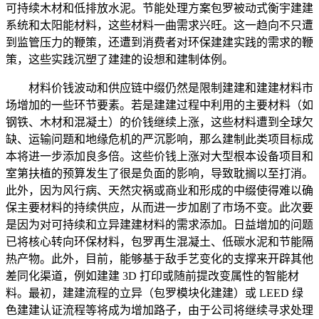
可持续木材和低排放水泥。节能处理方案包罗被动式衡宇建建
系统和太阳能材料，这些材料一曲需求兴旺。这一趋向不只遭
到监管压力的鞭策，还遭到消费者对环保建建实践的需求的鞭
策，这些实践沉塑了建建的设想和建制体例。
材料价钱波动和供应链中缀仍然是限制建建和建建材料市
场增加的一些环节要素。若是建建过程中利用的主要材料（如
钢铁、木材和混凝土）的价钱继续上涨，这些材料遭到全球欠
缺、运输问题和地缘危机的严沉影响，那么建制此类项目标成
本将进一步添加良多倍。这些价钱上涨对大型根本设备项目和
室第扶植的预算发生了很是负面的影响，导致耽搁以至打消。
此外，因为风行病、天然灾祸或商业和形成的中缀使得难以确
保主要材料的持续供应，从而进一步加剧了市场不变。此次要
是因为对可持续和立异建建材料的需求添加。日益增加的问题
已将核心转向环保材料，包罗再生混凝土、低碳水泥和节能隔
热产物。此外，目前，能够基于敌手艺变化的支撑来开辟其他
差同化渠道，例如建建 3D 打印或随前提改变属性的智能材
料。最初，建建流程的立异（包罗模块化建建）或 LEED 绿
色建建认证流程等将成为增加路子，由于公司将继续寻求处理