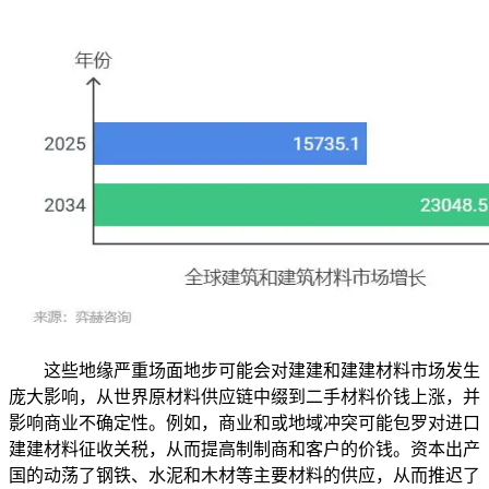
这些地缘严重场面地步可能会对建建和建建材料市场发生
庞大影响，从世界原材料供应链中缀到二手材料价钱上涨，并
影响商业不确定性。例如，商业和或地域冲突可能包罗对进口
建建材料征收关税，从而提高制制商和客户的价钱。资本出产
国的动荡了钢铁、水泥和木材等主要材料的供应，从而推迟了