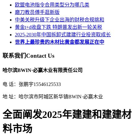
欧盟电池指令合用类型分为哪几类
磨刀教员傅手逛新版
中美关税升级下企业出海的财税合规挑和
黄金t+d收盘下跌 特朗普发出新一轮关税
2025-2030年中国拆卸式建建行业投资取成长
世界上最珍贵的木材比黄金都发展正在中
联系我们
Contact Us
哈尔滨BWIN·必赢木业有限责任公司
电 话：张鹏宇15546125533
地 址：哈尔滨市阿城区新华镇BWIN·必赢木业
全面阐发2025年建建和建建材
料市场