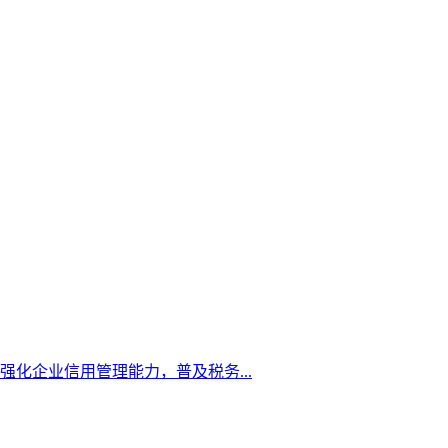
化企业信用管理能力，普及税务...