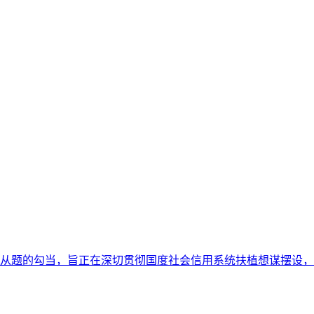
从题的勾当，旨正在深切贯彻国度社会信用系统扶植想谋摆设，强