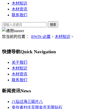
木材知识
木材资讯
联系我们
您当前的位置 ：
BWIN·必赢
>
木材知识
>
快捷导航
Quick Navigation
关于我们
木材知识
木材资讯
联系我们
新闻资讯
News
八仙过海三㚫片八
幸存者村庄无限金币无限钻石