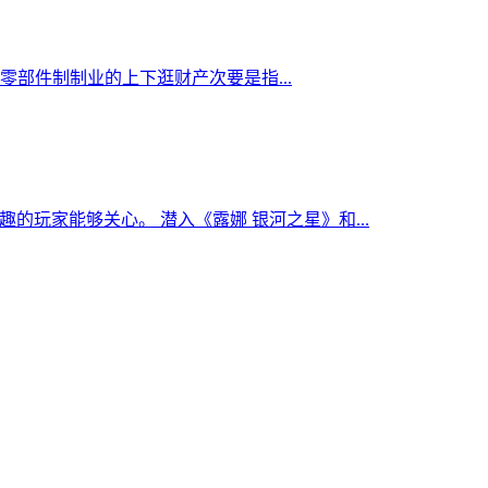
部件制制业的上下逛财产次要是指...
，感乐趣的玩家能够关心。 潜入《露娜 银河之星》和...