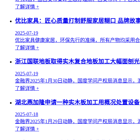
了解详情 +
优比家具：匠心质量打制舒服家居糊口 品牌故
2025-07-19
优比家具健康家居，环保先行的准绳，所有产物均采用合适
了解详情 +
浙江国联地板取得实木复合地板加工大幅面刨光
2025-07-19
金融界2025年1月30日动静，国度学问产权局消息显示
了解详情 +
湖北燕加隆申请一种实木板加工用概况处置设备
2025-07-18
金融界2025年1月29日动静，国度学问产权局消息显示
了解详情 +