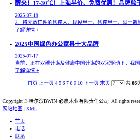
醒来！17-30℃！上海半价、免费优惠！品牌粽
2025-07-18
2。持无效证件的残疾人、现役甲士、残疾甲士、烈士遗属
了解详情 +
2025中国绿色办公家具十大品牌
2025-07-17
当前，正在双碳计谋及健康中国计谋的双沉驱动下，我国
了解详情 +
首页
上一页
4
5
6
7
8
9
10
下一页
末页
共
86
Copyright © 哈尔滨BWIN·必赢木业有限责任公司 All rights reser
网站地图
|
XML
首页
电话
联系