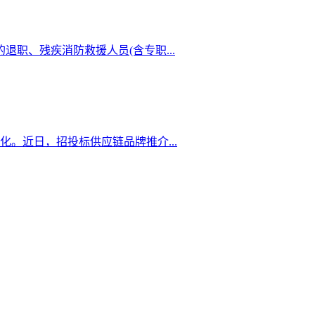
职、残疾消防救援人员(含专职...
。近日，招投标供应链品牌推介...