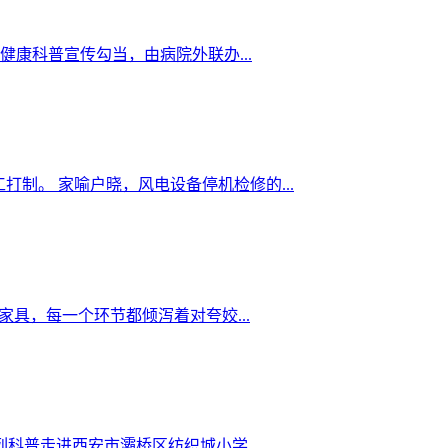
康科普宣传勾当，由病院外联办...
打制。 家喻户晓，风电设备停机检修的...
具，每一个环节都倾泻着对夸姣...
科普走进西安市灞桥区纺织城小学...