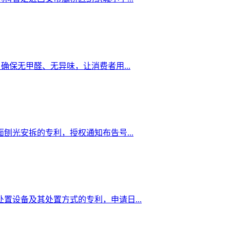
保无甲醛、无异味，让消费者用...
刨光安拆的专利，授权通知布告号...
置设备及其处置方式的专利，申请日...