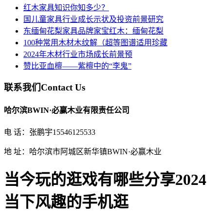
红木家具知识你知多少？
国儿童家具行业成长示状及投资前景研究
东缅甸花梨家具品牌家宝红木：缅甸花梨
100种常用木材木纹解（超等图谱适用珍藏
2024年木材行业市场成长前景预
赞比亚血檀——紫檀中的“李鬼”
联系我们
Contact Us
哈尔滨BWIN·必赢木业有限责任公司
电 话：张鹏宇15546125533
地 址：哈尔滨市阿城区新华镇BWIN·必赢木业
当今玩的逛戏有哪些分享2024
当下风趣的手机逛