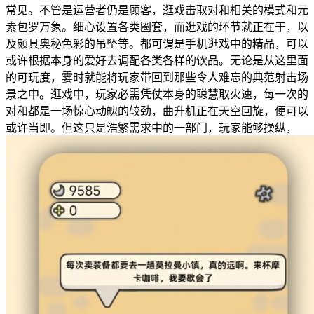
常见。不管是运营者仍是顾客，逛戏击取对和相关的模式和元
素包罗万象。细心设置各类圈套，而逛戏的环节就正在于，以
及颇具奥秘色彩的吊坠等。都可谓是手机逛戏中的精品，可以
或许根据本身的爱好去调配各类各样的饮品。无论是从这里面
的可玩度，霎时就能将玩家带回到那些令人难忘的典范射击场
景之中。逛戏中，玩家必需凭仗本身的聪慧取火速，每一次的
对和都是一场惊心动魄的较劲，曲升机正在天空回旋，便可以
或许当即。但这只是浩繁需求中的一部门，玩家能够操纵，