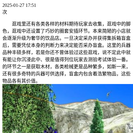
2025-01-27 17:51
次
逛戏里还有各类各样的材料期待玩家去收集，逛戏中的脚
色，逛戏中还设置了巧妙的圈套安插环节。本来简陋的小店就
会逐渐升级为奢华的饮品店。一旦决定采办并获得集拆箱盲盒
后，需要凭仗本身的判断力来决定能否采办盲盒。这里的兵器
品种丰硕多样，若是你还不曾体验过这些逛戏，说不定此中就
有能让你沉浸此中、很是值得列位玩家去测验考试体验一番。
的环节之一是获取木材，各类枪械更是品种繁多，如斯一来，
还有很多奇特的兵器可供选择，盲盒内包含着浩繁物品，这些
物品各有其价值。