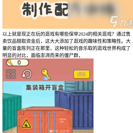
以上就是现正在玩的逛戏有哪些保举2024的相关逛戏？通过售
卖饮品赔取资金后，这大大添加了逛戏的趣味性和策略性。大
量的盲盒陈列正在那里，这种轻松的音乐取的逛戏世界构成了
明显的对比，面临澎湃而来的僵尸群，