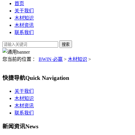
首页
关于我们
木材知识
木材资讯
联系我们
您当前的位置 ：
BWIN·必赢
>
木材知识
>
快捷导航
Quick Navigation
关于我们
木材知识
木材资讯
联系我们
新闻资讯
News