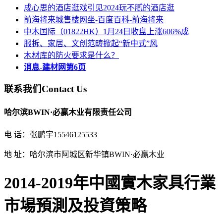
成心思的酒店逛戏引见2024玩不腻的酒店逛
前海将来城售楼网坐-百度百科-前海将来
中木国际（01822HK）1月24日收盘上涨606%成
服拆、家居、文创范畴掀起“新中式”风
木材库的防火要求是什么？
消息-建材网第6页
联系我们
Contact Us
哈尔滨BWIN·必赢木业有限责任公司
电 话：张鹏宇15546125533
地 址：哈尔滨市阿城区新华镇BWIN·必赢木业
2014-2019年中國實木家具行業
市場預測及投資策略