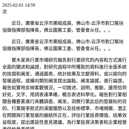
2025-02-01 14:59
次
近日，廣東省云浮市黨組成員、佛山市-云浮市對口幫扶
協做指揮部指揮長，佛云園黨工委、管委會从任。。。
近日，廣東省云浮市黨組成員、佛山市-云浮市對口幫扶
協做指揮部指揮長，佛云園黨工委、管委會从任。。。
實木家具行業市場研究報告對行業研究的內容和方式進行
全面的闡述和論證，對研究過程中所獲取的資料進行全面系統
的拾掇和阐发，通過圖表、統計結果及文獻資料，或以縱向的
發展過程，或橫向類別阐发提出論點、阐发論據，進行論證。
報告如實地反映客觀情況，一切敘述、說明、推斷、援用恰到
好处，文字、用詞表達準確，概念表述科學化。報告對行業相
關各種要素進行具體調查、阐发，洞察行業此后的發展标的目
的、行業競爭款式的演變趨勢以及技術標準、市場規模、潛正
在問題與行業發展的癥結所正在，評估行業投資價值、结果效
益程度，提出建設性意見建議，為行業投資決策者和企業經營