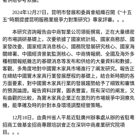
者供给參考依據。
2024年12月27日，昆明市發展和委員會組織召開《“十五
五”時期提拔昆明服務業競爭力對策研究》專家評審。。。
本研究咨詢報告由中商智業公司領銜撰寫，正在大量缜密
的市場調研基礎上，次要依據了國家統計局、國家商務部、國
家發改委、國家經濟消息核心、國務院發展研究核心、國家海
關總署、中國經濟景氣監測核心、中商情報網、全國及海外多
種相關報紙雜志的基礎消息等发布和供给的大量資料和數據，
客觀、多角度地對中國實木家具市場進行了阐发研究。報告正
在總結中國實木家具行業發展歷程的基礎上，結合新時期的各
方面要素，對中國實木家具行業的發展趨勢給予了細致和審慎
的預測論證。報告資料詳實，圖表豐富，既有深切的阐发，又
有曲觀的比較，為實木家具企業正在激烈的市場競爭中洞察先
機，能準確及時的針對本身環境調整經營策略。
12月18日，由貴州省人平易近駐廣州辦事處从辦的省駐粵
招商工做基金招商專題培訓會正在深圳中商產業研究院項
目。。。