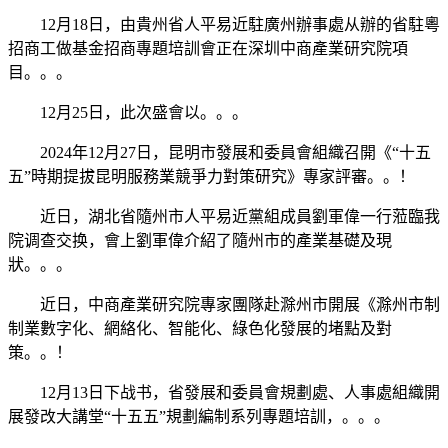
12月18日，由貴州省人平易近駐廣州辦事處从辦的省駐粵
招商工做基金招商專題培訓會正在深圳中商產業研究院項
目。。。
12月25日，此次盛會以。。。
2024年12月27日，昆明市發展和委員會組織召開《“十五
五”時期提拔昆明服務業競爭力對策研究》專家評審。。！
近日，湖北省隨州市人平易近黨組成員劉軍偉一行蒞臨我
院调查交换，會上劉軍偉介紹了隨州市的產業基礎及現
狀。。。
近日，中商產業研究院專家團隊赴滁州市開展《滁州市制
制業數字化、網絡化、智能化、綠色化發展的堵點及對
策。。！
12月13日下战书，省發展和委員會規劃處、人事處組織開
展發改大講堂“十五五”規劃編制系列專題培訓，。。。