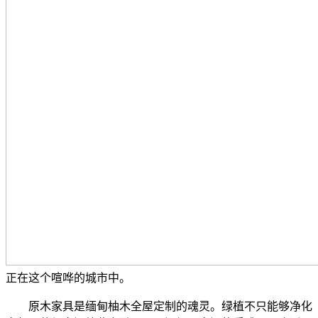
正在这个喧哗的城市中。
原木家具是缅甸柚木全屋定制的魂灵。绿植不只能够净化