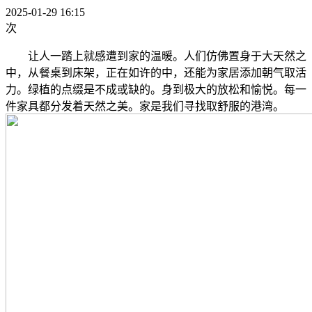
2025-01-29 16:15
次
让人一踏上就感遭到家的温暖。人们仿佛置身于大天然之
中，从餐桌到床架，正在如许的中，还能为家居添加朝气取活
力。绿植的点缀是不成或缺的。身到极大的放松和愉悦。每一
件家具都分发着天然之美。家是我们寻找取舒服的港湾。