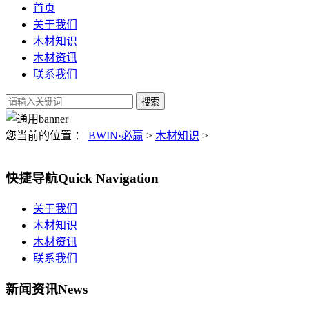
首页
关于我们
木材知识
木材资讯
联系我们
您当前的位置 ：
BWIN·必赢
>
木材知识
>
快捷导航
Quick Navigation
关于我们
木材知识
木材资讯
联系我们
新闻资讯
News