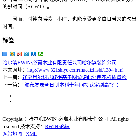
的部时间（ACWT）。
因而，时钟向后拨一小时，也能享受更多白日带来的勾当
时间。
标签
哈尔滨BWIN·必赢木业有限责任公司
哈尔滨装饰公司
本文网址：
http://www.321shiye.com/mucaizhishi/1394.html
上一篇：
辽宁尼尔科达取得基于图像识此外刨花板质量检
下一篇：
“颁布发表全日制本科十年间接认定副高”？：
Copyright © 哈尔滨BWIN·必赢木业有限责任公司 All rights
reserved
技术支持：
BWIN·必赢
网站地图
|
XML