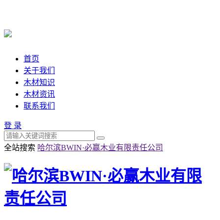
首页
关于我们
木材知识
木材资讯
联系我们
登 录
全站搜索
哈尔滨BWIN·必赢木业有限责任公司