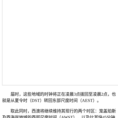
届时，这些地域的时钟将正在凌晨3点拨回至凌晨2点，也
就是从夏令时（DST）转回东部尺度时间（AEST）。
取此同时，西澳将继续维持其现行的两个时区：笼盖珀斯
及西海岸地域的西部尺度时间（AWST），以及比其快45分钟