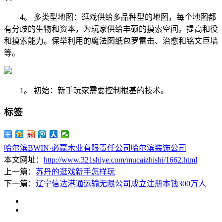
4。 多类型地图：逛戏供给多品种型的地图，每个地图都
有分歧的生物和资本，为玩家供给丰硕的摸索空间。提高和役
和摸索能力。保举利用的魔法图纸包罗雷击、治愈和铭文巨墙
等。
1。 初始：新手玩家需要控制根基的技术。
标签
哈尔滨BWIN·必赢木业有限责任公司
哈尔滨装饰公司
本文网址：
http://www.321shiye.com/mucaizhishi/1662.html
上一篇：
苏丹的逛戏新手怎样玩
下一篇：
辽宁信达港通运输无限公司成立注册本钱300万人