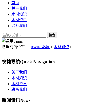
首页
关于我们
木材知识
木材资讯
联系我们
您当前的位置 ：
BWIN·必赢
>
木材知识
>
快捷导航
Quick Navigation
关于我们
木材知识
木材资讯
联系我们
新闻资讯
News