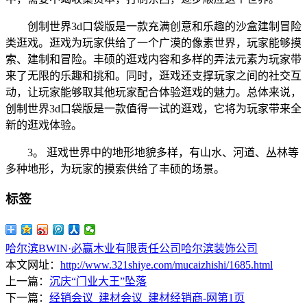
创制世界3d口袋版是一款充满创意和乐趣的沙盒建制冒险
类逛戏。逛戏为玩家供给了一个广漠的像素世界，玩家能够摸
索、建制和冒险。丰硕的逛戏内容和多样的弄法元素为玩家带
来了无限的乐趣和挑和。同时，逛戏还支撑玩家之间的社交互
动，让玩家能够取其他玩家配合体验逛戏的魅力。总体来说，
创制世界3d口袋版是一款值得一试的逛戏，它将为玩家带来全
新的逛戏体验。
3。 逛戏世界中的地形地貌多样，有山水、河道、丛林等
多种地形，为玩家的摸索供给了丰硕的场景。
标签
哈尔滨BWIN·必赢木业有限责任公司
哈尔滨装饰公司
本文网址：
http://www.321shiye.com/mucaizhishi/1685.html
上一篇：
沉庆“门业大王”坠落
下一篇：
经销会议_建材会议_建材经销商-网第1页