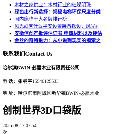
木材之家供应：木材行业的璀璨明珠
绿色出行新选择：揭秘电梯环保尺度分类
国内床垫十大名牌排行榜
风光e3有什么平安设置装备摆设；风光e
安徽信创产批评估证书-申请材料以及评估
金丝的奇特魅力：从小说到现实的摸索之
联系我们
Contact Us
哈尔滨BWIN·必赢木业有限责任公司
电 话：张鹏宇15546125533
地 址：哈尔滨市阿城区新华镇BWIN·必赢木业
创制世界3D口袋版
2025-08-17 07:54
次