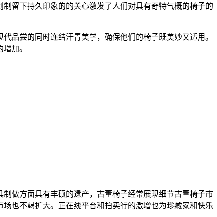
创制留下持久印象的的关心激发了人们对具有奇特气概的椅子的
代品尝的同时连结汗青美学，确保他们的椅子既美妙又适用。
的增加。
制做方面具有丰硕的遗产，古董椅子经常展现细节古董椅子市
市场也不竭扩大。正在线平台和拍卖行的激增也为珍藏家和快乐