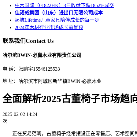
中木国际（01822HK）3日收盘下跌1852%成交
佳诺威集团（山东）进出口无限公司成本
起航Lifetime儿童家具陪伴成长的每一步
2024年木材行业市场成长前景预
联系我们
Contact Us
哈尔滨BWIN·必赢木业有限责任公司
电 话：张鹏宇15546125533
地 址：哈尔滨市阿城区新华镇BWIN·必赢木业
全面解析2025古董椅子市场趋
2025-02-02 14:24
次
正在贸易范畴，古董椅子经常摆设正在零售店、艺术空间和