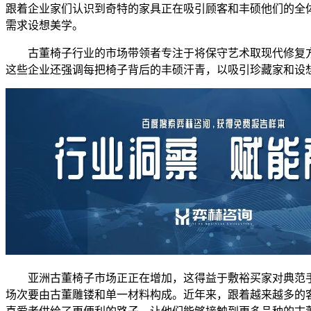
跟着企业家们认识到奇特的家具正在吸引顾客和丰硕他们的全
需求设想美学。
古董椅子行业的市场带领者专注于将保守艺术取现代修复方
这些企业还强调每把椅子背后的丰硕汗青，以吸引珍藏家和设
亚洲古董椅子市场正正在增加，这得益于敷裕买家对典范手
场次要由古董雕镂和单一材料构成。近年来，跟着越来越多的