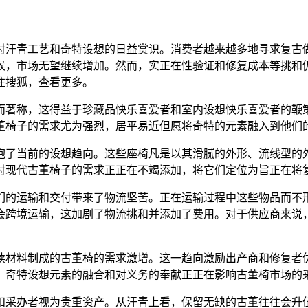
汗青工艺和奇特设想的日益赏识。消费者越来越多地寻求复古做
候，市场无望继续增加。然而，实正在性验证和修复成本等挑和
往搜狐，查看更多。
著称，这得益于珍藏品快乐喜爱者和室内设想快乐喜爱者的鞭策
董椅子的需求尤为强烈，居平易近但愿将奇特的元素融入到他们
了当前的设想趋向。这些座椅凡是以其滑腻的外形、流线型的外
对现代古董椅子的需求正正在不竭添加，将它们定位为旨正在将
的运输和交付带来了物流坚苦。正在运输过程中这些物品而不形
会跨境运输，这加剧了物流挑和并添加了费用。对于供应商来说
材料制成的古董椅的需求激增。这一趋向激励出产商和修复者优
。奇特设想元素的融合和对义务的奉献正正在影响古董椅市场的
采办者视为贵重资产。从汗青上看，保留无缺的古董往往会升值