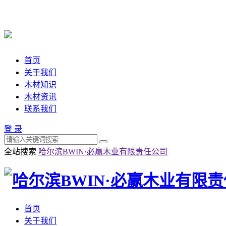
首页
关于我们
木材知识
木材资讯
联系我们
登 录
全站搜索
哈尔滨BWIN·必赢木业有限责任公司
首页
关于我们