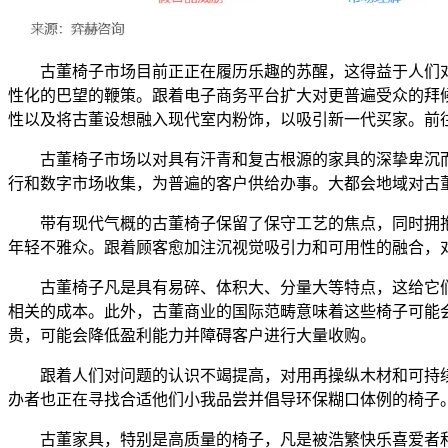
古董椅子市场目前正正在履历乐趣的苏醒，这得益于人们对
性化的巴望的鞭策。跟着电子商务平台扩大对更普遍受众的拜
性以及将古董设想融入现代室内粉饰，以吸引新一代买家。前
古董椅子市场以对具有汗青和复古根源的家具的深挚卑沉而
行和数字市场收集，为普遍的客户供给办事。大都会地域对古
带有现代气概的古董椅子保留了保守工艺的焦点，同时拥抱
年轻不雅众。跟着顾客愈加注沉视觉吸引力和可用性的融合，
古董椅子凡是具有易碎、体积大、分量大等特点，这给它们
相关的成本。此外，古董商业的国际范畴意味着这些椅子可能
贵，可能会降低盈利能力并障碍客户进行大量收购。
跟着人们对问题的认识不竭提高，对用再操纵木材和可持续
办者也正在寻找合适他们小我品尝并倡导环保糊口体例的椅子
古董家具，特别是高质量的椅子，凡是被浩繁快乐喜爱者和