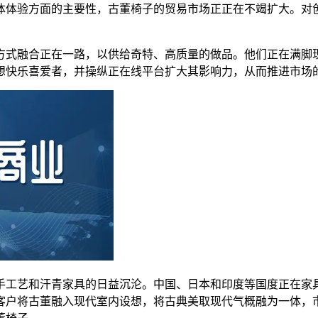
体体验方面的主要性，古董椅子的贸易市场正正在不竭扩大。对
式融合正在一路，以供给奇特、高质量的做品。他们正在满脚现
想快乐喜爱者，并操纵正在线平台扩大其影响力，从而推进市场
工艺和汗青家具的日益沉沦。中国、日本和印度等国度正在家具
客户将古董融入现代室内设想，将古典美取现代气概融为一体，