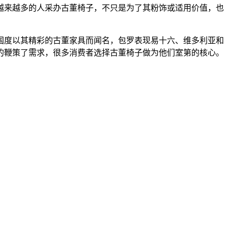
越来越多的人采办古董椅子，不只是为了其粉饰或适用价值，也
度以其精彩的古董家具而闻名，包罗表现易十六、维多利亚和
的鞭策了需求，很多消费者选择古董椅子做为他们室第的核心。