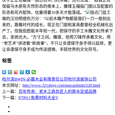
伙子正正在雕镂一扇仿古木门的浮雕，他引见道：“教我正在
保留乌木原有天然形态的根本上，雕镂五福临门图以及配套的
形态和花卉配饰，估量得要20多天才能落成。”
指点门徒工
做的汪功明感伤万分：“以前木雕产物都是我们一刀一凿刻出
来的，跟着时代的成长，现正在门窗和家具都曾经全机械化出
产了。但我但愿能丰年轻一代，把保守的手工木雕文化传承下
去，发扬光大。”方寸之间，雕镂，他用刀锋传承着文化，用
“老艺术”讲述着“新故事”，不只让非遗保守身手得以延续，更
让非遗保守身手成为传送感情、丰硕世界的文化符号。
标签
哈尔滨BWIN·必赢木业有限责任公司
哈尔滨装饰公司
本文网址：
http://www.321shiye.com/mucaizhishi/220.html
上一篇：
百年传承：老木工肩负匠人的原木定成品牌
下一篇：
879911免费材料大全V