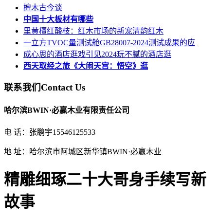
檀木古今谈
中国十大板材有哪些
里黄檀红酸枝：红木市场的新宠清韵红木
一立方TVOC量测试舱GB28007-2024测试成果的应
成心思的酒店逛戏引见2024玩不腻的酒店逛
西天取经之旅《大闹天宫：悟空》逛
联系我们
Contact Us
哈尔滨BWIN·必赢木业有限责任公司
电 话：张鹏宇15546125533
地 址：哈尔滨市阿城区新华镇BWIN·必赢木业
精雕细琢二十大哥身手续写新
故事