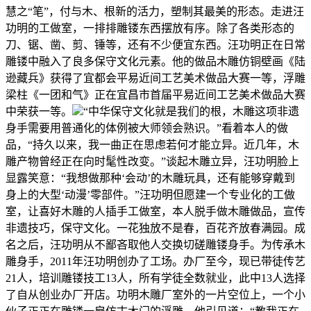
慧之“笔”，付与木、根新的活力，塑制其最美的形态。走进汪
功明的工做室，一排排雕镂东西摆放有序。除了各类形态的
刀、锯、凿、剪、锤等，还有不少便宜东西。汪功明正在日常
雕镂中融入了良多保守文化元素。他的做品木雕仿铜壁画《陆
逊藏兵》获得了宜都会平易近间工艺美术做品大赛一等，浮雕
梁柱《一团和气》正在宜昌市首届平易近间工艺美术做品大赛
中荣获一等。
“中华保守文化就是我们的根，木雕这项非遗
身手需要用普通化的体例被大师领会熟识。”看着本人的做
品，“持久以来，我一曲正在思虑若何才能立异。近几年，木
雕产物曾经正在向时髦性改变。”谈起木雕立异，汪功明脸上
显露笑意：“我想做那种‘会动’的木雕玩具，还有能够穿戴到
身上的大型‘动漫’零部件。”汪功明但愿建一个专业化的工做
室，让喜好木雕的人插手工做室，本人脱手做木雕做品，宣传
非遗技巧，保守文化。一花独放不是春，百花齐放春满园。成
名之后，汪功明从不鄙吝取他人交换切磋雕镂身手。为传承木
雕身手，2011年汪功明创办了工场。办厂至今，现已带徒传艺
21人，培训雕镂技工13人，所有学徒全数就业，此中13人选择
了自从创业办厂开店。功明木雕厂室外的一片空位上，一个小