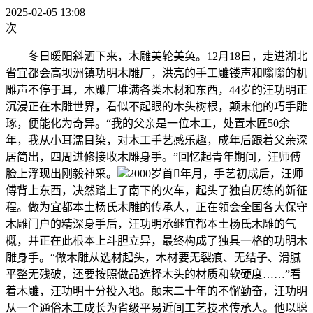
2025-02-05 13:08
次
冬日暖阳斜洒下来，木雕美轮美奂。12月18日，走进湖北
省宜都会高坝洲镇功明木雕厂，洪亮的手工雕镂声和嗡嗡的机
雕声不停于耳，木雕厂堆满各类木材和东西，44岁的汪功明正
沉浸正在木雕世界，看似不起眼的木头树根，颠末他的巧手雕
琢，便能化为奇异。“我的父亲是一位木工，处置木匠50余
年，我从小耳濡目染，对木工手艺感乐趣，成年后跟着父亲深
居简出，四周进修接收木雕身手。”回忆起青年期间，汪师傅
脸上浮现出刚毅神采。
2000岁首年月，手艺初成后，汪师
傅背上东西，决然踏上了南下的火车，起头了独自历练的新征
程。做为宜都本土杨氏木雕的传承人，正在领会全国各大保守
木雕门户的精深身手后，汪功明承继宜都本土杨氏木雕的气
概，并正在此根本上斗胆立异，最终构成了独具一格的功明木
雕身手。“做木雕从选材起头，木材要无裂痕、无结子、滑腻
平整无残破，还要按照做品选择木头的材质和软硬度……”看
着木雕，汪功明十分投入地。颠末二十年的不懈勤奋，汪功明
从一个通俗木工成长为省级平易近间工艺技术传承人。他以聪