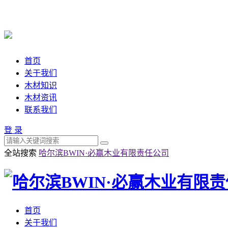
首页
关于我们
木材知识
木材资讯
联系我们
登 录
全站搜索
哈尔滨BWIN·必赢木业有限责任公司
首页
关于我们