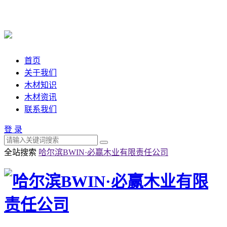
首页
关于我们
木材知识
木材资讯
联系我们
登 录
全站搜索
哈尔滨BWIN·必赢木业有限责任公司