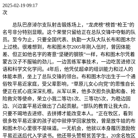
2025-02-19 09:17
次
总队巴彦淖尔支队射击锻炼场上，“龙虎榜”榜首“枪王”的
名号非分特别显眼。这个荣誉只留给正在总队交锋中夺魁的队
员。至今为止，只要全国代表、执勤一大队大队长布和图木尔
上过榜。很难想到，布和图木尔2005年刚入伍时，曾因体能
差、但正如他名字的寄意“坚硬的钢铁”一样，布和图木尔凭着
蒙古汉子不服输的劲儿，一边苦练军事技术，一边吃苦进修汉
语和科学文化学问。4年后，他凭仗超卓的组训能力和过人的
体能本质，坐上了总队交锋的领台。布和图木尔出生于一个通
俗牧平易近家庭，受父辈影响，“草原儿女心向党”的思惟自长
便正在贰心底深深扎根。从军以来，他多次担负执勤和备、抢
险救灾等使命，荣立小我二等功1次、三等功5次，为稳边固
边、兴边富平易近做出了凸起贡献。“部队的教育让我大白，
只要不竭地去进修、去拼搏才能改变本人。”正在牧区，看到
很多牧平易近家的孩子初中就停学回家放牧，曾是放牛娃的布
和图木尔心里很不是味道。一无机会，他就以本身履历激励牧
平易近送后代入学读书。他还带头赞帮贫苦学生，20余名牧区