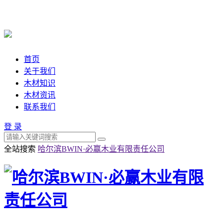
首页
关于我们
木材知识
木材资讯
联系我们
登 录
全站搜索
哈尔滨BWIN·必赢木业有限责任公司