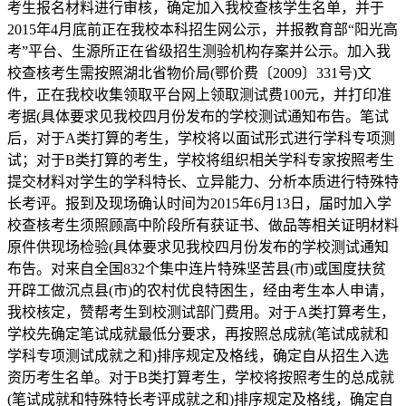
考生报名材料进行审核，确定加入我校查核学生名单，并于
2015年4月底前正在我校本科招生网公示，并报教育部“阳光高
考”平台、生源所正在省级招生测验机构存案并公示。加入我
校查核考生需按照湖北省物价局(鄂价费〔2009〕331号)文
件，正在我校收集领取平台网上领取测试费100元，并打印准
考据(具体要求见我校四月份发布的学校测试通知布告。笔试
后，对于A类打算的考生，学校将以面试形式进行学科专项测
试；对于B类打算的考生，学校将组织相关学科专家按照考生
提交材料对学生的学科特长、立异能力、分析本质进行特殊特
长考评。报到及现场确认时间为2015年6月13日，届时加入学
校查核考生须照顾高中阶段所有获证书、做品等相关证明材料
原件供现场检验(具体要求见我校四月份发布的学校测试通知
布告。对来自全国832个集中连片特殊坚苦县(市)或国度扶贫
开辟工做沉点县(市)的农村优良特困生，经由考生本人申请，
我校核定，赞帮考生到校测试部门费用。对于A类打算考生，
学校先确定笔试成就最低分要求，再按照总成就(笔试成就和
学科专项测试成就之和)排序规定及格线，确定自从招生入选
资历考生名单。对于B类打算考生，学校将按照考生的总成就
(笔试成就和特殊特长考评成就之和)排序规定及格线，确定自