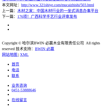
本文网址：
http://www.321shiye.com/mucaizhishi/503.html
上一篇：
木材之家：中国木材行业的一坐式消息办事平台
下一篇：
176项！广西科学手艺行业评审发布
Copyright © 哈尔滨BWIN·必赢木业有限责任公司 All rights
reserved
技术支持：
BWIN·必赢
网站地图
|
XML
首页
电话
联系
业务咨询
0451-53888646
在线留言