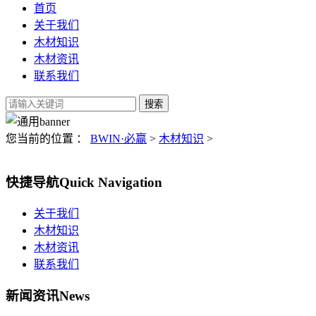
首页
关于我们
木材知识
木材资讯
联系我们
您当前的位置 ：
BWIN·必赢
>
木材知识
>
快捷导航
Quick Navigation
关于我们
木材知识
木材资讯
联系我们
新闻资讯
News