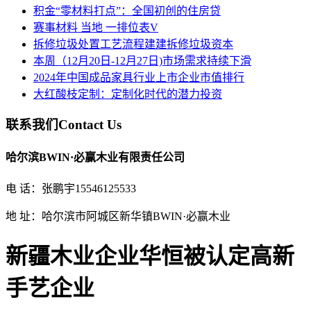
积金“零材料打点”：全国初创的住房贷
赛事材料 当地 一排位表V
拆修垃圾处置工艺流程建建拆修垃圾资本
本周（12月20日-12月27日)市场需求持续下滑
2024年中国成品家具行业上市企业市值排行
大红酸枝定制：定制化时代的潜力投资
联系我们
Contact Us
哈尔滨BWIN·必赢木业有限责任公司
电 话：张鹏宇15546125533
地 址：哈尔滨市阿城区新华镇BWIN·必赢木业
新疆木业企业华恒被认定高新
手艺企业