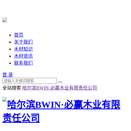
首页
关于我们
木材知识
木材资讯
联系我们
登 录
全站搜索
哈尔滨BWIN·必赢木业有限责任公司