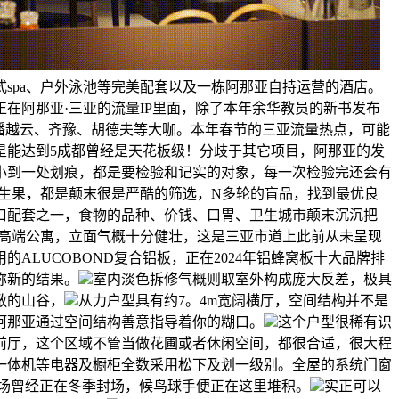
spa、户外泳池等完美配套以及一栋阿那亚自持运营的酒店。
正在阿那亚·三亚的流量IP里面，除了本年余华教员的新书发布
、潘越云、齐豫、胡德夫等大咖。本年春节的三亚流量热点，可能
是能达到5成都曾经是天花板级！分歧于其它项目，阿那亚的发
小到一处划痕，都是要检验和记实的对象，每一次检验完还会有
的生果，都是颠末很是严酷的筛选，N多轮的盲品，找到最优良
口配套之一，食物的品种、价钱、口胃、卫生城市颠末沉沉把
高端公寓，立面气概十分健壮，这是三亚市道上此前从未呈现
LUCOBOND复合铝板，正在2024年铝蜂窝板十大品牌排
弥新的结果。
室内淡色拆修气概则取室外构成庞大反差，极具
敞的山谷，
从力户型具有约7。4m宽阔横厅，空间结构并不是
阿那亚通过空间结构善意指导着你的糊口。
这个户型很稀有识
前厅，这个区域不管当做花圃或者休闲空间，都很合适，很大程
一体机等电器及橱柜全数采用松下及划一级别。全屋的系统门窗
夫球场曾经正在冬季封场，候鸟球手便正在这里堆积。
实正可以