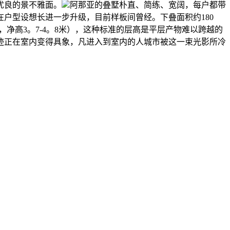
优良的景不雅面。
阿那亚的叠墅朴直、简练、宽阔，每户都带
户型设想长进一步升级，目前样板间曾经。下叠面积约180
米，净高3。7-4。8米），这种标准的层高是平层产物难以跨越的
迹正在室内变得具象，凡进入到室内的人城市被这一束光影所冷