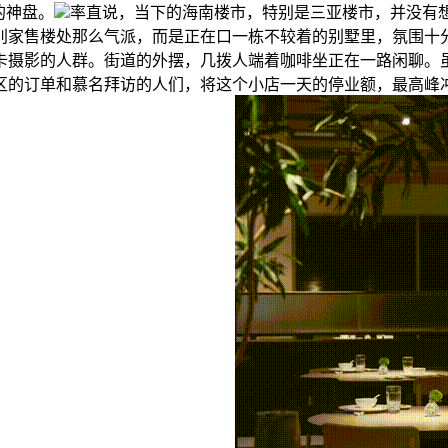
的神盘。
率直说，当下的海南楼市，特别是三亚楼市，并没有
别家售楼处那么气派，而是正在口一栋不较着的别墅里，氛围十
卡摄影的人群。街道的外摆，几拨人端着咖啡坐正在一路闲聊。
区的订单和慕名拜访的人们，将这个小店一天的停业额，最高峰