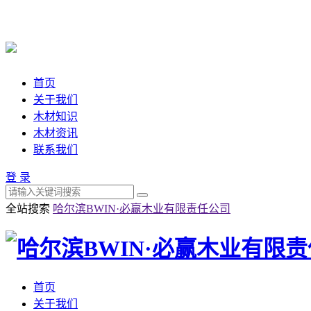
首页
关于我们
木材知识
木材资讯
联系我们
登 录
全站搜索
哈尔滨BWIN·必赢木业有限责任公司
首页
关于我们