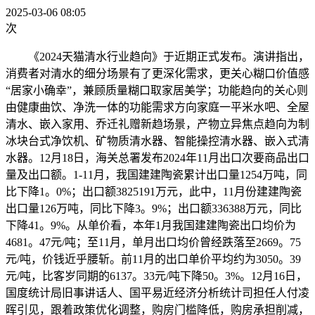
2025-03-06 08:05
次
《2024天猫清水行业趋向》于近期正式发布。演讲指出，
消费者对清水的细分场景有了更深化需求，更关心糊口价值感
“居家小确幸”，兼顾质量糊口取家居美学；功能趋向的关心则
由健康曲饮、净洗一体的功能需求方向家庭一平米水吧、全屋
清水、嵌入家用、乔迁礼赠新趋场景，产物立异焦点趋向为制
冰块台式净饮机、矿物质清水器、智能操控清水器、嵌入式清
水器。12月18日，海关总署发布2024年11月出口次要商品出口
量及出口额。1-11月，我国建建陶瓷累计出口量1254万吨，同
比下降1。0%；出口额3825191万元，此中，11月份建建陶瓷
出口量126万吨，同比下降3。9%；出口额336388万元，同比
下降41。9%。从单价看，本年1月我国建建陶瓷出口均价为
4681。47元/吨；至11月，单月出口均价曾经跌落至2669。75
元/吨，价钱近乎腰斩。前11月的出口单价平均约为3050。39
元/吨，比客岁同期的6137。33元/吨下降50。3%。12月16日，
国度统计局旧事讲话人、国平易近经济分析统计司担任人付凌
晖引见，跟着政策优化调整，购房门槛降低，购房承担削减，