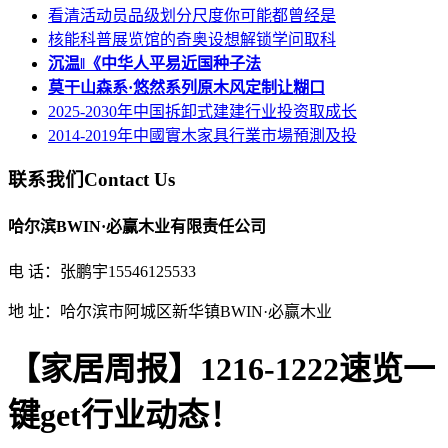
看清活动员品级划分尺度你可能都曾经是
核能科普展览馆的奇奥设想解锁学问取科
沉温‖《中华人平易近国种子法
莫干山森系·悠然系列原木风定制让糊口
2025-2030年中国拆卸式建建行业投资取成长
2014-2019年中國實木家具行業市場預測及投
联系我们
Contact Us
哈尔滨BWIN·必赢木业有限责任公司
电 话：张鹏宇15546125533
地 址：哈尔滨市阿城区新华镇BWIN·必赢木业
【家居周报】1216-1222速览一
键get行业动态！