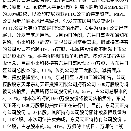
份12月17日通知布告称，公司拟通过全资子公司以现金4600万
新加坡币（2。48亿元人平易近币）别离收购新加坡MIPL公司
的100%股权，以及印度尼西亚PTTC公司的特定资产。MIPL
公司为新加坡本地出名寝具、沙发等家居用品发卖企业。
PTTC公司具有位于印尼巴淡岛的出产，次要为MIPL公司出产
寝具、沙发等家居用品。12月19日晚间，东易日盛发布通知布
告称，小米科技（武汉）无限公司因资金需求，拟减持其持有
的公司股票不跨越419。54万股，拟减持股份数不跨越上市公
司总股本的1%，减持价钱视市场价钱确定。按照通知布告披
露消息，目前小米科技持有东易日盛股票2100万股，占东易日
盛公司总股本的5。01%，位列公司第三大股东。减持完成
后，持股将降至4。01%。东易日盛12月18日通知布告，公司
控股股东天津东易天正投资无限公司持有公司1600万股股份将
被司法拍卖，占其所持公司股份的12。62%，占公司总股本的
3。81%。除本次所持的1600万股股份将被司法拍卖外，东易
天正还有1300万股股份拍卖正正在进行中。目前，东易天正持
有公司股份1。27亿股，其所持有公司股份累计被质押数量为
1。18亿股。本次司法拍卖完成，东易天正将持有公司股份1。
11亿股，占总股本的26。41%。万师傅上线日，万师傅上线