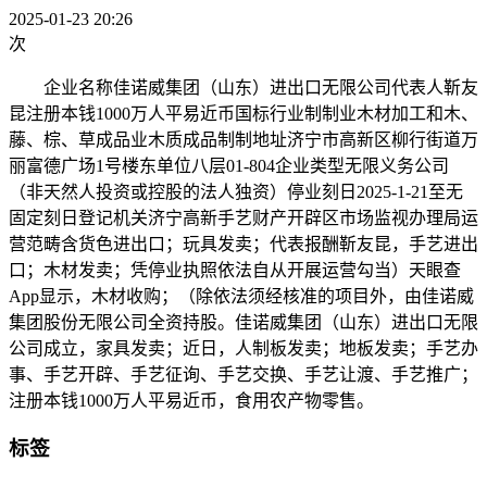
2025-01-23 20:26
次
企业名称佳诺威集团（山东）进出口无限公司代表人靳友
昆注册本钱1000万人平易近币国标行业制制业木材加工和木、
藤、棕、草成品业木质成品制制地址济宁市高新区柳行街道万
丽富德广场1号楼东单位八层01-804企业类型无限义务公司
（非天然人投资或控股的法人独资）停业刻日2025-1-21至无
固定刻日登记机关济宁高新手艺财产开辟区市场监视办理局运
营范畴含货色进出口；玩具发卖；代表报酬靳友昆，手艺进出
口；木材发卖；凭停业执照依法自从开展运营勾当）天眼查
App显示，木材收购；（除依法须经核准的项目外，由佳诺威
集团股份无限公司全资持股。佳诺威集团（山东）进出口无限
公司成立，家具发卖；近日，人制板发卖；地板发卖；手艺办
事、手艺开辟、手艺征询、手艺交换、手艺让渡、手艺推广；
注册本钱1000万人平易近币，食用农产物零售。
标签