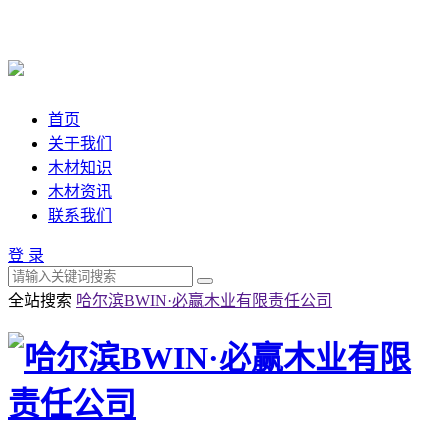
首页
关于我们
木材知识
木材资讯
联系我们
登 录
全站搜索
哈尔滨BWIN·必赢木业有限责任公司