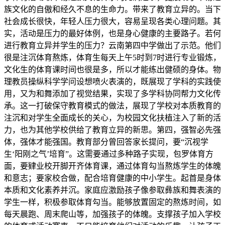
族文化的自傲和经久不息的生命力。带来了教育立异的。当下
社会成长很快，年轻人压力很大，容易呈现各类心理问题。其
实，活动是压力的最好体例，也是身心健康的主要路子。若何
进行教育立异并学生的压力？云南第四中学做出了示范。他们
很是注沉体育熬炼，体育生每天上午5时到7时进行专业锻炼，
文化生的体育课时间也很是多，所以才能练出健硕的身体。物
理教员操纵科学学问设想喷火表演的，既展现了学科的实践使
用，又为和舞添加了视觉结果，实现了多学科协同帮力文化传
承。这一打破保守教育模式的做法，展现了学校对本质教育的
注沉和对学生全面成长的关心，为校园文化扶植注入了新的活
力，也为其他学校供给了教育立异的新思。第四，强智必先强
体，强体才能强国。教育部分曾回答家长提问，要“沉视学
生‘阳刚之气’培育”。这需要通过多种路子实现，包罗体育方
面，要肄业校开脚开齐体育课，通过体育勾当熬炼学生的体魄
和意志；要家校合做，配合培育健康的中小学生。起首是身体
本质和文化素养并沉。家庭应激励孩子像参取彝族和舞表演的
学生一样，积极参取体育勾当。能够放置固定的熬炼时间，如
每天晨跑、周末爬山等，加强孩子的体魄。支撑孩子加入学校