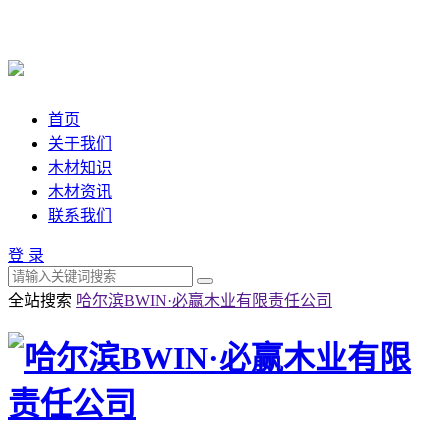
首页
关于我们
木材知识
木材资讯
联系我们
登 录
全站搜索
哈尔滨BWIN·必赢木业有限责任公司