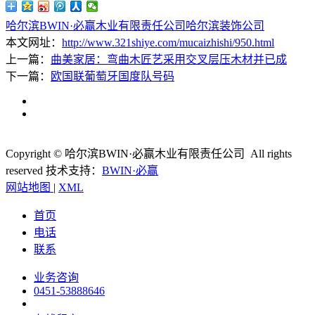
哈尔滨BWIN·必赢木业有限责任公司
哈尔滨装饰公司
本文网址：
http://www.321shiye.com/mucaizhishi/950.html
上一篇：
曲美家居：弯曲木匠艺采用交叉层压木材并已成
下一篇：
欧国联葡萄牙国度队号码
Copyright © 哈尔滨BWIN·必赢木业有限责任公司 All rights
reserved
技术支持：
BWIN·必赢
网站地图
|
XML
首页
电话
联系
业务咨询
0451-53888646