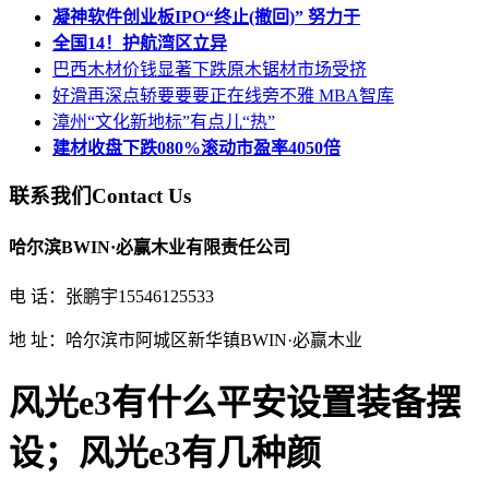
凝神软件创业板IPO“终止(撤回)” 努力于
全国14！护航湾区立异
巴西木材价钱显著下跌原木锯材市场受挤
好滑再深点轿要要要正在线旁不雅 MBA智库
漳州“文化新地标”有点儿“热”
建材收盘下跌080%滚动市盈率4050倍
联系我们
Contact Us
哈尔滨BWIN·必赢木业有限责任公司
电 话：张鹏宇15546125533
地 址：哈尔滨市阿城区新华镇BWIN·必赢木业
风光e3有什么平安设置装备摆
设；风光e3有几种颜