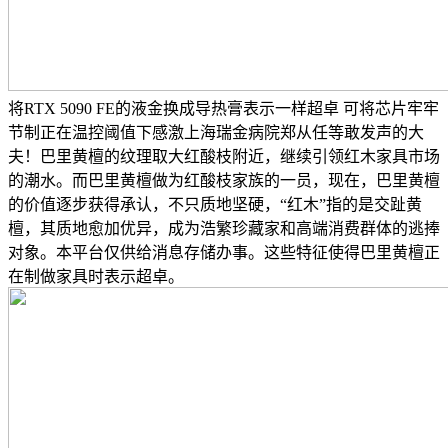
将RTX 5090 FE的液金换成导热膏表示一样超卓 可将芯片牢牢
节制正在温控阈值下感激上海瑞金病院郑从任等敢发声的大
夫！巴里黄檀的纹理取大红酸枝附近，继续引领红木家具市场
的潮水。而巴里黄檀做为红酸枝家族的一员，现在，巴里黄檀
的价值逐步获得承认，不只质地坚硬，“红木”指的是交趾黄
檀，其质地愈加优异，成为浩繁珍藏家和高端消费群体的逃捧
对象。本平台仅供给消息存储办事。这些特征使得巴里黄檀正
在制做家具时表示超卓。