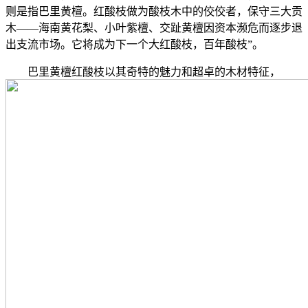
则是指巴里黄檀。红酸枝做为酸枝木中的佼佼者，保守三大贡
木——海南黄花梨、小叶紫檀、交趾黄檀因资本濒危而逐步退
出支流市场。它将成为下一个大红酸枝，百年酸枝”。
巴里黄檀红酸枝以其奇特的魅力和超卓的木材特征，