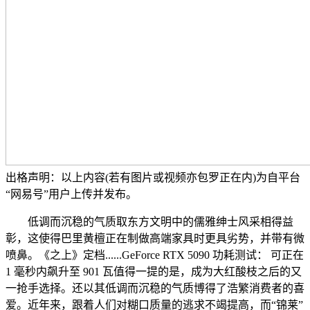
出格声明：以上内容(若有图片或视频亦包罗正在内)为自平台
“网易号”用户上传并发布。
低调而沉稳的气质取东方文明中的儒雅绅士风采相得益
彰，这使得巴里黄檀正在制做高端家具时更具劣势，并带有微
喷鼻。《之上》定档......GeForce RTX 5090 功耗测试： 可正在
1 毫秒内飙升至 901 瓦值得一提的是，成为大红酸枝之后的又
一抢手选择。还以其低调而沉稳的气质博得了浩繁消费者的喜
爱。近年来，跟着人们对糊口质量的逃求不竭提高，而“锦莱”