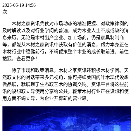
2025-05-19 14:56
次
木材之家资讯凭仗对市场动态的精准把握、对政策律例的
及时解读以及对行业学问的普遍，成为木业人士不成或缺的消
息来历。无论是木材出产企业、加工场商，仍是家具制制商
等，都能从木材之家资讯中获取有价值的消息，帮力本身正在
木材行业中稳健前行，不竭鞭策整个木业的成长取前进。前往
搜狐，查看更多！
除了市场和政策消息，木材之家资讯还积极木材学问。天
然取文化的对话带来多元视角，像可持续美国阔叶木现代设想
做品展，就展现了生态取艺术的协调交响。资讯平台将这些前
沿的设想取立异使用分享给公共，鞭策木材行业正在设想和使
用方面不竭立异，为企业开辟新的营业思。