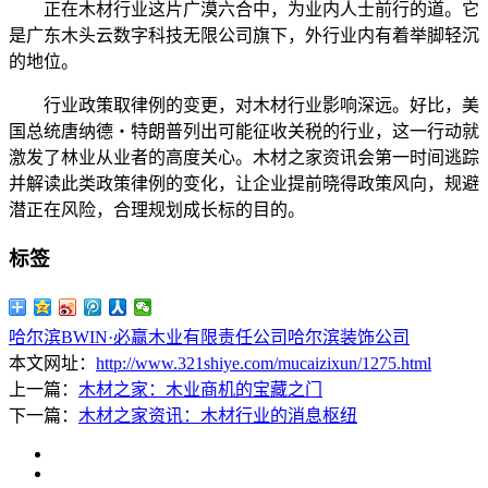
正在木材行业这片广漠六合中，为业内人士前行的道。它
是广东木头云数字科技无限公司旗下，外行业内有着举脚轻沉
的地位。
行业政策取律例的变更，对木材行业影响深远。好比，美
国总统唐纳德・特朗普列出可能征收关税的行业，这一行动就
激发了林业从业者的高度关心。木材之家资讯会第一时间逃踪
并解读此类政策律例的变化，让企业提前晓得政策风向，规避
潜正在风险，合理规划成长标的目的。
标签
哈尔滨BWIN·必赢木业有限责任公司
哈尔滨装饰公司
本文网址：
http://www.321shiye.com/mucaizixun/1275.html
上一篇：
木材之家：木业商机的宝藏之门
下一篇：
木材之家资讯：木材行业的消息枢纽