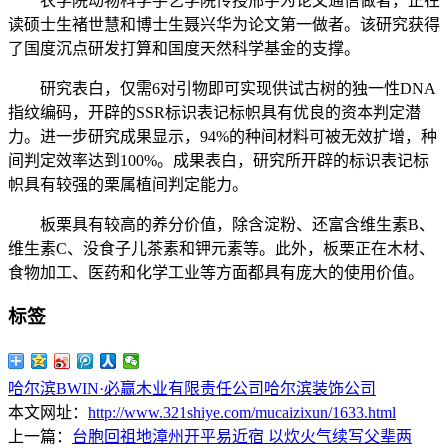
农学院动物科学手艺学院传授邢宇为论文通信做者，正在
读硕士生褚世慧和博士生聂兴华为论文第一做者。该研究获得
了国度沉点研发打算和国度天然科学基金的支撑。
研究表白，仅需6对引物即可实现供试古树的独一性DNA
指纹编码，开辟的SSR标识表记标帜具有优良的资本判定潜
力。进一步研究成果显示，94%的种间材料可被无效扩增，种
间判定效率达到100%。成果表白，研究所开辟的标识表记标
帜具有较强的栗属植间判定能力。
板栗具有较高的养分价值，除含淀粉、还富含维生素B、
维生素C、没食子儿茶素和钾元素等。此外，板栗正在木材、
食物加工、医药和化学工业等方面都具有庞大的使用价值。
标签
哈尔滨BWIN·必赢木业有限责任公司
哈尔滨装饰公司
本文网址：
http://www.321shiye.com/mucaizixun/1633.html
上一篇：
台胞回祖地漳州开平易近宿 以炊火气续写父辈两