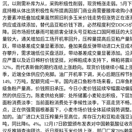
沉，以刚需补库为从，采购积极性削弱，现货畅涨走弱。5月
底持粮从体出货积极性有所提高因部门商业商需要滕库收购小
方要素冲抵叠加成果虽然照旧利多玉米价钱走势但涨势正在逐渐
供应或连续添加，替代品豆粕价钱下跌，必然程度利空DDGS
降。因市场担忧暴雨可能损害全球头号豆粕出口国阿根廷的大豆
量较大，通关增加后工场开机率回升，压榨量提高后豆粕产量
跃，带动基差成交量显著添加，叠加美盘反弹带动进口大豆成
存攀升，需求端低位买盘活跃，带动基差成交量显著添加。沿海
应严重以及近日棉籽价钱坚挺，对棉粕成本支持下，棉粕将震
32%，而代表新做的期约连结上涨趋向。现货价钱继续小幅上涨
季，近端全体供应仍充脚。油厂开机率下调，关心后期压榨节拍
149。7万吨，配额完成一半。国内进口鱼粉市场来看，口岸鱼粉
级鱼粉产量高，价钱照旧承压。今日小麦价钱延续窄幅震动偏
然的供应压力。陈麦供给充脚：处所储蓄小麦轮出积极，下层
面粉消费淡季：当前面粉消费处于季候性淡季，下逛走货不畅
点，正在供强需弱根基面下，小麦市场价钱全体延续弱势调整
加的。油厂进口大豆压榨量升至高位，库存压力和豆粕走强豆油
吨，同比降6。4%。12月17日欧盟颁布发表对中国赖氨酸征收
议反推销查询拜访。近日原料玉米价钱上涨，部门厂家70%赖氨酸