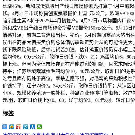
比增46%。新和成蛋氨酸出产线日市场称紫光打算于4月中旬起头
修。4月21日市场称赢创蛋氨酸报价上调1元/公斤。欧洲VA1000
暗示维生素A将于2025年4月初复产。4月22日市场称国内厂家VA
新和成VE出产线日市场称帝斯曼VE报价150元/公斤。5月13
情感升温，前期二育连续出栏，猪价。5月份期间商品大猪出
候出栏商品大猪买卖价钱总体偏弱震动走势为从的可能性更大
钱下跌风险较低，后续走货若加速，估计鸡蛋价钱仍有小幅上涨空间
蛋均价6。00元/公斤，较昨日价钱下跌0。21；鸡蛋均价6
幅上涨。但因为全体市场存正在产能过剩的问题，且需求端没有
持平；江苏地域裁减蛋毛鸡均价10。40元/公斤，取昨日价钱
吃亏且库存仍处于高位，宰杀志愿不强，对毛鸡的采购积极性不
价钱持平；辽宁均价7。34元/公斤，取昨日价钱持平；从销区
小区、规模化养殖场一般补栏，种禽企业预排打算顺畅；散户补
元/羽，较昨日价钱上涨0。03；辽宁均价3。01元/羽，较昨
标签