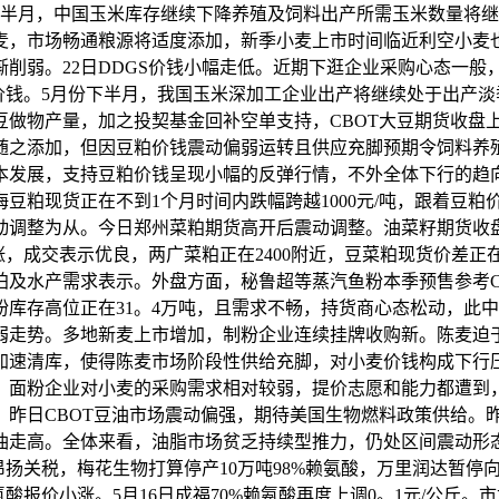
下半月，中国玉米库存继续下降养殖及饲料出产所需玉米数量将
麦，市场畅通粮源将适度添加，新季小麦上市时间临近利空小麦
削弱。22日DDGS价钱小幅走低。近期下逛企业采购心态一般
价钱。5月份下半月，我国玉米深加工企业出产将继续处于出产淡
做物产量，加之投契基金回补空单支持，CBOT大豆期货收盘上
随之添加，但因豆粕价钱震动偏弱运转且供应充脚预期令饲料养
本发展，支持豆粕价钱呈现小幅的反弹行情，不外全体下行的趋
豆粕现货正在不到1个月时间内跌幅跨越1000元/吨，跟着豆
动调整为从。今日郑州菜粕期货高开后震动调整。油菜籽期货收
，成交表示优良，两广菜粕正在2400附近，豆菜粕现货价差正
及水产需求表示。外盘方面，秘鲁超等蒸汽鱼粉本季预售参考CNF
库存高位正在31。4万吨，且需求不畅，持货商心态松动，此中秘鲁超
弱走势。多地新麦上市增加，制粉企业连续挂牌收购新。陈麦迫
加速清库，使得陈麦市场阶段性供给充脚，对小麦价钱构成下行
，面粉企业对小麦的采购需求相对较弱，提价志愿和能力都遭到
。昨日CBOT豆油市场震动偏强，期待美国生物燃料政策供给。
走高。全体来看，油脂市场贫乏持续型推力，仍处区间震动形态。2
昂扬关税，梅花生物打算停产10万吨98%赖氨酸，万里润达暂停向
报价小涨。5月16日成福70%赖氨酸再度上调0。1元/公斤。市