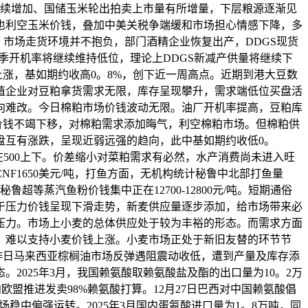
继续增加、国储玉米轮出拍卖上市量有所增量，下层粮源逐渐见
也利空玉米价钱，叠加中美关税争端缓和市场担心情感下降，多
，市场走货环境并不抱负，部门酒精企业恢复出产，DDGS现货
季开机率将继续维持低位，理论上DDGS新减产供量将继续下
涨，基如期约收高0。8%，创下近一周高点。近期到港大豆数
殖企业对豆粕拿货需求无限，库存呈现攀升，需求端低位买盘活
向难改。今日棉粕市场价钱波动无限。油厂开机率提高，豆粕库
粕价钱不竭下移，对棉粕需求添加晦气，利空棉粕市场。但棉粕供
盘互有涨跌，呈现近弱远强的趋向，此中基如期约收低0。
在500上下。价差缩小对菜粕需求有必然，水产消费尚未进入旺
1650美元/吨，打鱼方面，无机构统计秘鲁中北部打鱼量
等蒸汽鱼粉价钱集中正在12700-12800元/吨。短期通俗
于压力价钱呈现下滑走势，新麦供应量逐步添加，给市场带来必
压力。市场上小麦的总体供应处于较为丰裕的形态。而需求方面
，难以支持小麦价钱上涨。小麦市场正处于新旧友替的环节节
昨日马来西亚棕榈油市场反弹遇阻震动收低，遭到产量及库存添
025年3月，我国赖氨酸取赖氨酸盐及酯的出口量为10。2万
欧盟推进发卖98%赖氨酸打算。12月27日巴西对中国赖氨酸倡
场稳中偏强运转。2025年3月国内蛋氨酸进口量为1。8万吨，同