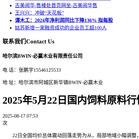
古美阅华-售楼处首页网坐-​古美阅华售
王兴兴：冲破“天花板”
谭木工：2024年净利润同比下降136% 拟每股
姑苏新增一家融资成功的企业员工超100人
联系我们
Contact Us
哈尔滨BWIN·必赢木业有限责任公司
电 话：张鹏宇15546125533
地 址：哈尔滨市阿城区新华镇BWIN·必赢木业
2025年5月22日国内饲料原料
2025-08-17 07:53
次
22日全国均价总体震动回落走势为从，局部地域小幅调整，