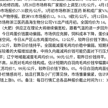
检修四周。3月20日市场称有厂家报价上调至23元/公斤。4月1
市场报价27-31欧元/公斤。3月初市场称浙江医药 新和成厂家VA
产物停报。欧洲VE市场报价12。9-13。9欧元/公斤。3月12日B
日市场称浙江医药昌海生物分公司VE出产线月初。全国均价为 14
栏（大肥）供应正在理论大将继续偏宽松，跟着气温的进一步回升
。今日鸡蛋价钱震动偏弱。市场供应充脚，饲料成本下降，蛋价
。今日从产区山东鸡蛋均价6。12/公斤，较昨日价钱下跌0。2
。60元/公斤，取昨日价钱持平。全国裁减蛋毛鸡均价稳中偏弱。
较着的大幅增加迹象，中持久内裁减鸡价钱可能仍面对下行压力。
持平；辽宁地域裁减蛋毛鸡均价10。90元/公斤，取昨日价钱持
高，从而对毛鸡价钱构成。估计短期内白羽肉毛鸡价钱窄幅震动调
江苏均价7。99元/公斤，较昨日价钱下跌0。05。今日白羽肉
栏情感尚可，姑且打算及小厂打算见快，市场雏量偏紧，估计鸡
日价钱上涨0。05。备注：每日行情汇总各品种报价截止时间为11