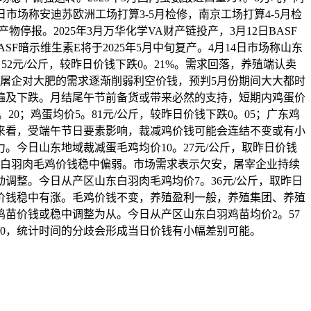
日市场称安迪苏欧洲工场打算3-5月检修，南京工场打算4-5月检
产物停报。2025年3月万华化学VA财产链投产，3月12日BASF
ASF暗示维生素E将于2025年5月中旬复产。4月14日市场称山东
。52元/公斤，较昨日价钱下跌0。21%。需求回落，养殖端认卖
屠企对大肥的需求逐渐削弱利空价钱，预判5月份期间大大都时
遍及下跌。月结尾午节前备货或带来必然的支持，短期内鸡蛋价
0；鸡蛋均价5。81元/公斤，较昨日价钱下跌0。05；广东鸡
短期来看，受端午节日要素影响，裁减鸡价钱可能会连结不变或有小
今日山东地域裁减蛋毛鸡均价10。27元/公斤，取昨日价钱
平。白羽肉毛鸡价钱稳中偏弱。市场需求表示欠安，屠宰企业持续
整。今日从产区山东白羽肉毛鸡均价7。36元/公斤，取昨日
鸡苗价钱稳中有涨。毛鸡价钱不变，养殖盈利一般，养殖集团、养殖
苗价钱或稳中调整为从。今日从产区山东白羽鸡苗均价2。57
：30，统计时间的分歧会形成当日价钱有小幅差别可能。