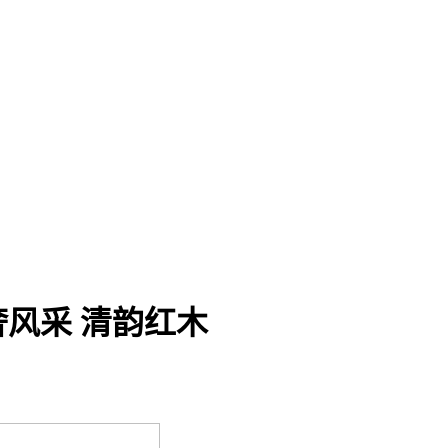
风采 清韵红木