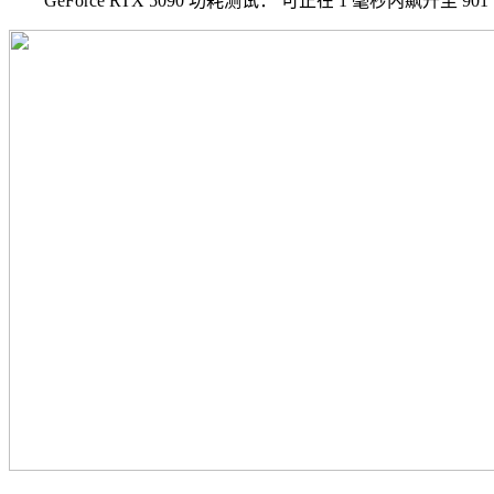
GeForce RTX 5090 功耗测试： 可正在 1 毫秒内飙升至 901