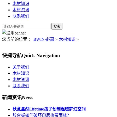
木材知识
木材资讯
联系我们
您当前的位置 ：
BWIN·必赢
>
木材知识
>
快捷导航
Quick Navigation
关于我们
木材知识
木材资讯
联系我们
新闻资讯
News
秋意盎然Lifetime孩子创制温暖梦幻空间
胶合板如何破坏印尼热带雨林？