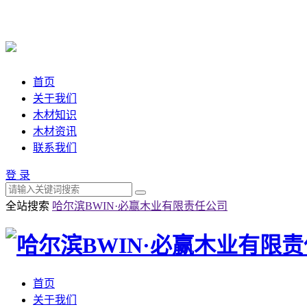
首页
关于我们
木材知识
木材资讯
联系我们
登 录
全站搜索
哈尔滨BWIN·必赢木业有限责任公司
首页
关于我们