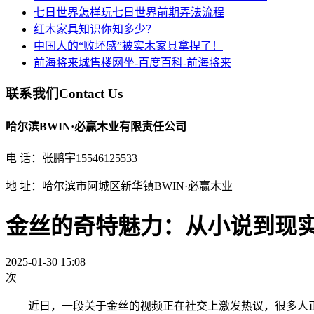
七日世界怎样玩七日世界前期弄法流程
红木家具知识你知多少？
中国人的“败坏感”被实木家具拿捏了！
前海将来城售楼网坐-百度百科-前海将来
联系我们
Contact Us
哈尔滨BWIN·必赢木业有限责任公司
电 话：张鹏宇15546125533
地 址：哈尔滨市阿城区新华镇BWIN·必赢木业
金丝的奇特魅力：从小说到现
2025-01-30 15:08
次
近日，一段关于金丝的视频正在社交上激发热议，很多人正