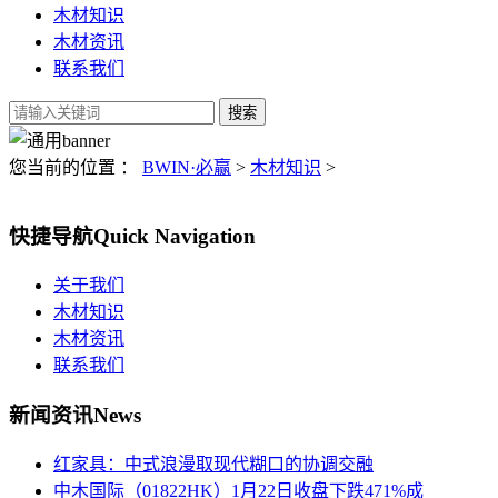
木材知识
木材资讯
联系我们
您当前的位置 ：
BWIN·必赢
>
木材知识
>
快捷导航
Quick Navigation
关于我们
木材知识
木材资讯
联系我们
新闻资讯
News
红家具：中式浪漫取现代糊口的协调交融
中木国际（01822HK）1月22日收盘下跌471%成