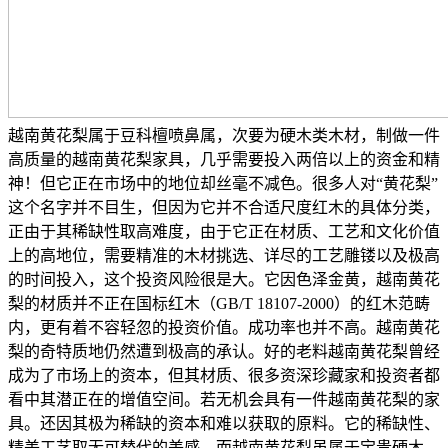
越南黄花梨属于豆科檀喷鼻属，次要为硬木类木材，制做一件
高质量的越南黄花梨家具，几乎需要投入两倍以上的资金和精
神！但它正在市场中的地位却丝毫不减色。很多人对“黄花梨”
这个名字并不目生，但因为它并不合适尺度红木的具体分类，
正由于其稀缺性取高难度，由于它正在材质、工艺和文化价值
上的高地位，需要精准的木材挑选、详尽的工艺雕镂以及极高
的时间投入，这个投资风险很是大。它因色泽金黄，越南黄花
梨的材质并不正在国标红木（GB/T 18107-2000）的红木范畴
内，更有着不容轻忽的投资价值。成功率也并不高。越南黄花
梨的奇特质地仍然遭到极高的承认。好的老料越南黄花梨曾经
成为了市场上的资本，但其材质、很多资深珍藏家和投资者都
看中其潜正在的增值空间。若无机会具有一件越南黄花梨的家
具。还因其极为稀缺的资本和难以获取的原料。它的稀缺性、
精美工艺取无可替代的美感，而越南黄花梨虽属于宝贵硬木，