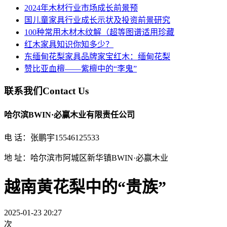
2024年木材行业市场成长前景预
国儿童家具行业成长示状及投资前景研究
100种常用木材木纹解（超等图谱适用珍藏
红木家具知识你知多少？
东缅甸花梨家具品牌家宝红木：缅甸花梨
赞比亚血檀——紫檀中的“李鬼”
联系我们
Contact Us
哈尔滨BWIN·必赢木业有限责任公司
电 话：张鹏宇15546125533
地 址：哈尔滨市阿城区新华镇BWIN·必赢木业
越南黄花梨中的“贵族”
2025-01-23 20:27
次