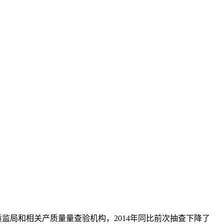
质监局和相关产质量量查验机构，2014年同比前次抽查下降了