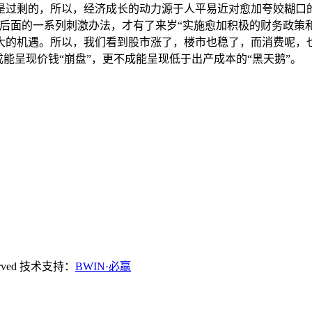
是过剩的，所以，经济成长的动力源于人平易近对愈加夸姣糊口
后面的一系列刺激办法，才有了来岁“实施愈加积极的财务政策和
大的机遇。所以，我们看到股市涨了，楼市也稳了，而消费呢，
能呈现价钱“崩盘”，更不成能呈现低于出产成本的“黑天鹅”。
ved
技术支持：
BWIN·必赢