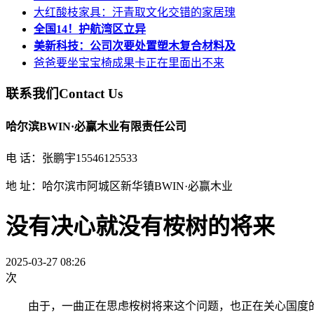
大红酸枝家具：汗青取文化交错的家居瑰
全国14！护航湾区立异
美新科技：公司次要处置塑木复合材料及
爸爸要坐宝宝椅成果卡正在里面出不来
联系我们
Contact Us
哈尔滨BWIN·必赢木业有限责任公司
电 话：张鹏宇15546125533
地 址：哈尔滨市阿城区新华镇BWIN·必赢木业
没有决心就没有桉树的将来
2025-03-27 08:26
次
由于，一曲正在思虑桉树将来这个问题，也正在关心国度的