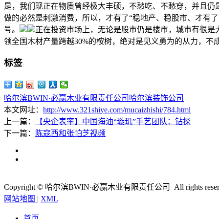
是，我们现正在物质曾经极大丰硕，不愁吃、不愁穿，并且仍
做的必然是刺激消费，所以，才有了“稳地产、稳股市、才有了
号。
正在投资市场上，无论是股市仍是楼市，城市有很是
领全国木材产量跨越30%的桉树，绝对是见义勇为的从力，不成
标签
哈尔滨BWIN·必赢木业有限责任公司
哈尔滨装饰公司
本文网址：
http://www.321shiye.com/mucaizhishi/784.html
上一篇：
【央企表率】中国海油“璇玑”手艺团队：钻探
下一篇：
陈寇西和张怕芝视频
Copyright © 哈尔滨BWIN·必赢木业有限责任公司 All rights reser
网站地图
|
XML
首页