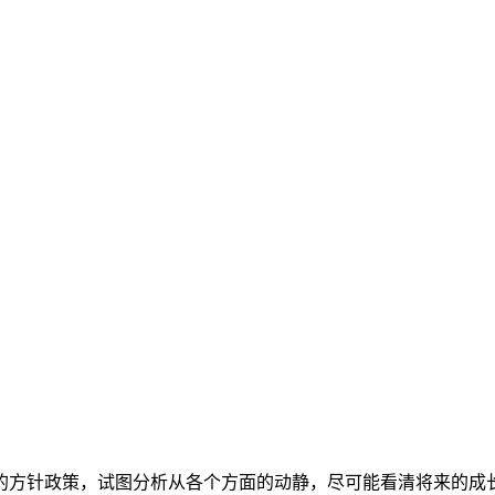
方针政策，试图分析从各个方面的动静，尽可能看清将来的成