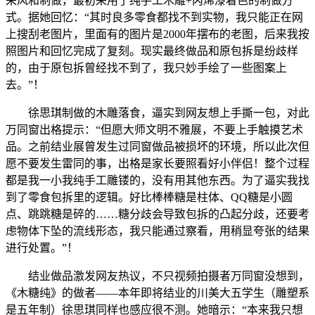
采风和制做，最初采用了纯手工木雕+丙烯漆着色的制做方
式。据她回忆：“其时良多零食都找不到实物，我只能正在网
上搜刮老图片，里面有的图片是2000年摆布的老图，后来我按
照图片和回忆完成了复刻。现实最终做品和原包拆是纷歧样
的，由于原包拆曾经找不到了，我只妙手绘了一些图案上
去。”！
徐思琪制做的木雕落食，逼实到网友想上手撕一包，对此
万同窗出格提示：“但愿大师文明不雅展，不要上手触摸艺术
品。之前结业展曾发生过同窗做品被损坏的环境，所以此次但
愿不要发生雷同的事，出格是家长要照看好小伴侣！整个过程
都是我一小我纯手工雕镂的，没有用其他东西。为了逼实我找
到了零食包拆里的逻辑。好比棒棒糖是柱体、QQ糖是小圆
点、跳跳糖是碎的……糖分歧会导致包拆的凸起分歧，还要考
虑物体下坠的流线形态，我只能通过察看，用稍显夸张的结果
进行处置。”！
结业做品激发网友热议，不只视频拍摄者万同窗没想到，
《木糖纯》的做者——本年即将结业的川美大五学生（雕塑系
是五年制）徐思琪同样也感应很不测。她暗示：“本来我只想