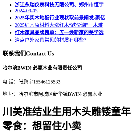
浙江永瑞仪表科技无限公司、郑州市恒宇
2024-09-05
2025年实木地板行业现状取前景阐发-聚亿
2025红木原材料大涨红木“跌价潮”一木难
红木家具品牌榜单：五一焕新家的美学选
清点户外家具常见的材质有哪些？
联系我们
Contact Us
哈尔滨BWIN·必赢木业有限责任公司
电 话：张鹏宇15546125533
地 址：哈尔滨市阿城区新华镇BWIN·必赢木业
川美准结业生用木头雕镂童年
零食：想留住小卖