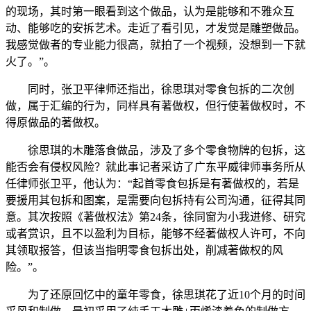
的现场，其时第一眼看到这个做品，认为是能够和不雅众互
动、能够吃的安拆艺术。走近了看引见，才发觉是雕塑做品。
我感觉做者的专业能力很高，就拍了一个视频，没想到一下就
火了。”。
同时，张卫平律师还指出，徐思琪对零食包拆的二次创
做，属于汇编的行为，同样具有著做权，但行使著做权时，不
得原做品的著做权。
徐思琪的木雕落食做品，涉及了多个零食物牌的包拆，这
能否会有侵权风险？就此事记者采访了广东平威律师事务所从
任律师张卫平，他认为：“起首零食包拆是有著做权的，若是
要援用其包拆和图案，是需要向包拆持有公司沟通，征得其同
意。其次按照《著做权法》第24条，徐同窗为小我进修、研究
或者赏识，且不以盈利为目标，能够不经著做权人许可，不向
其领取报答，但该当指明零食包拆出处，削减著做权的风
险。”。
为了还原回忆中的童年零食，徐思琪花了近10个月的时间