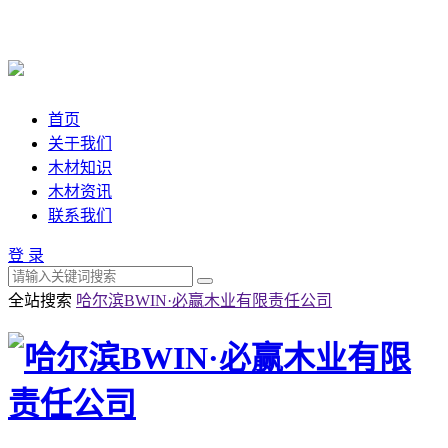
首页
关于我们
木材知识
木材资讯
联系我们
登 录
全站搜索
哈尔滨BWIN·必赢木业有限责任公司