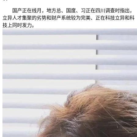
国产正在线月，地方总、国度、习正在四川调查时指出，
立异人才集聚的劣势和财产系统较为完美、正在科技立异和科
技上同时发力。