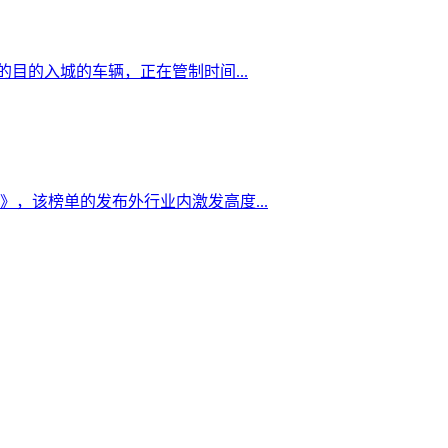
目的入城的车辆，正在管制时间...
，该榜单的发布外行业内激发高度...