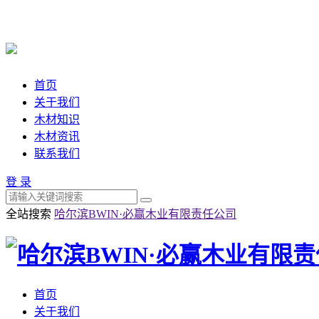
首页
关于我们
木材知识
木材资讯
联系我们
登 录
全站搜索
哈尔滨BWIN·必赢木业有限责任公司
首页
关于我们