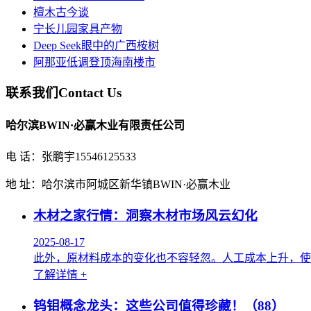
檀木古今谈
宁长儿园家具产物
Deep Seek眼中的广西桉树
阿那亚低调登顶海南楼市
联系我们
Contact Us
哈尔滨BWIN·必赢木业有限责任公司
电 话：张鹏宇15546125533
地 址：哈尔滨市阿城区新华镇BWIN·必赢木业
木材之家行情：洞察木材市场风云幻化
2025-08-17
此外，原材料成本的变化也不容轻忽。人工成本上升，使
了解详情 +
钨钼概念龙头：这些公司值得珍藏！（88）